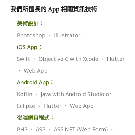
我們所擅長的 App 相關資訊技術
美術設計：
Photoshop 、 Illustrator
iOS App：
Swift 、 Objective-C with Xcode 、 Flutter
、 Web App
Android App：
Kotlin 、 Java with Android Studio or
Eclipse 、 Flutter 、 Web App
後端網頁程式：
PHP 、 ASP 、 ASP.NET (Web Form) 、