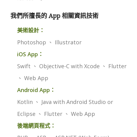
我們所擅長的 App 相關資訊技術
美術設計：
Photoshop 、 Illustrator
iOS App：
Swift 、 Objective-C with Xcode 、 Flutter
、 Web App
Android App：
Kotlin 、 Java with Android Studio or
Eclipse 、 Flutter 、 Web App
後端網頁程式：