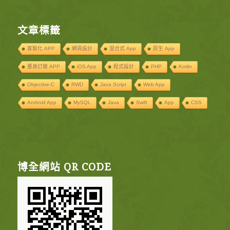
文章標籤
客製化 APP
網頁設計
混合式 App
原生 App
量身訂做 APP
iOS App
程式設計
PHP
Kotlin
Objective-C
RWD
Java Script
Web App
Android App
MySQL
Java
Swift
App
CSS
博全網站 QR CODE