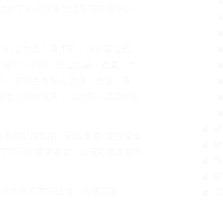
並提供了新的健康管理及預防醫學功
tch (全民醫學專用款，非市售型號)，
率、睡眠、舒眠、舒壓指數、血氧、計
外，亦可手動輸入血糖、體溫、身
數據及統計圖表，以及個人健康狀態
最
建立多個關懷群組，可以查看/或授權查
最
享不同的健康數據，以達到親友間的
科
網
將於作業程序完成後，陸續開放。
資