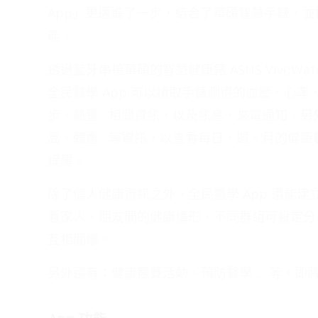
App」更邁進了一步，結合了華碩智慧手錶，
能。
透過藍牙串接華碩的智慧健康錶 ASUS VivoWa
全民醫學 App 可以讀取手錶測得的血壓、心
步、熱量…相關資訊，以及訊息、來電通知。另
高、體重…等資訊，以查看每日、週、月的健康
提醒。
除了個人健康資訊之外，全民醫學 App 還能
看家人、朋友間的健康情形，不同群組可設定分
互相關懷。
另外還有：健康競賽活動、預防醫學 … 等，即