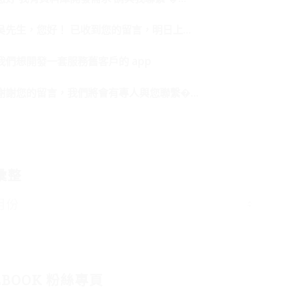
吳先生，您好！ 已收到您的留言，明日上...
我們想開發一套服務舊客戶的 app
謝謝您的留言，我們將會有專人與您聯繫�...
彙整
EBOOK 粉絲專頁