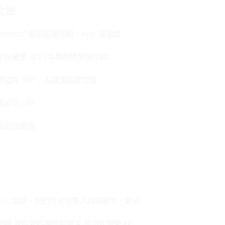
文章
Android 裝置遠端遙控 – App 實驗室
全民醫學 APP (串接華碩智慧手錶)
拼音熊 APP – 大陸漢語拼音版
風收站 APP
風收站管理
Eric 您好，我們將會有專人與您聯繫。謝�...
您好 我有資料庫開發需求 請與我聯繫 �...