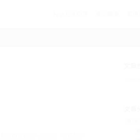
App 程式開發
網站開發
案例
文章
文章
案
的醫療相關資訊，這次的「全民醫學