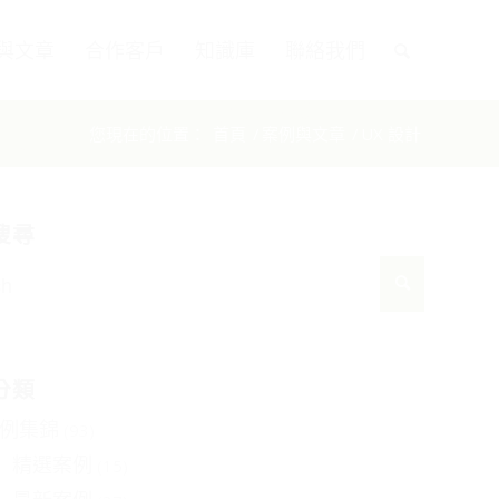
與文章
合作客戶
知識庫
聯絡我們
您現在的位置：
首頁
/
案例與文章
/
UX 設計
搜尋
分類
例集錦
(93)
精選案例
(15)