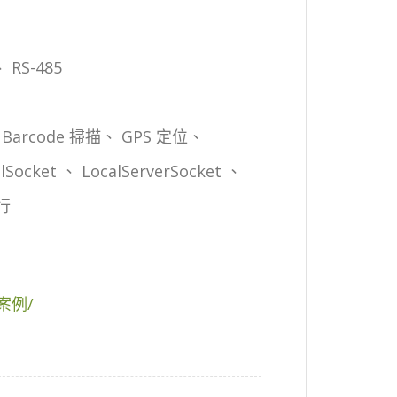
、 RS-485
 Barcode 掃描、 GPS 定位、
cket 、 LocalServerSocket 、
行
-案例/