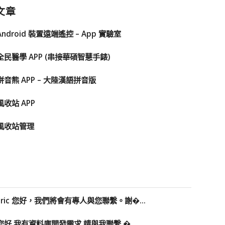
文章
Android 裝置遠端遙控 – App 實驗室
全民醫學 APP (串接華碩智慧手錶)
拼音熊 APP – 大陸漢語拼音版
風收站 APP
風收站管理
Eric 您好，我們將會有專人與您聯繫。謝�...
您好 我有資料庫開發需求 請與我聯繫 �...