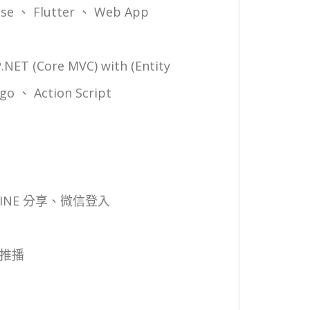
ipse 、 Flutter 、 Web App
NET (Core MVC) with (Entity
go 、 Action Script
 LINE 分享、微信登入
器推播