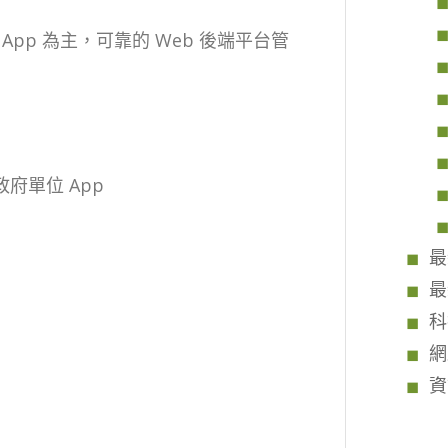
pp 為主，可靠的 Web 後端平台管
。
政府單位 App
最
最
科
網
資