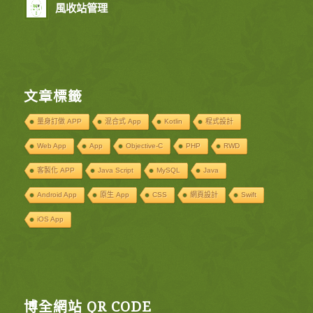
風收站管理
文章標籤
量身訂做 APP
混合式 App
Kotlin
程式設計
Web App
App
Objective-C
PHP
RWD
客製化 APP
Java Script
MySQL
Java
Android App
原生 App
CSS
網頁設計
Swift
iOS App
博全網站 QR CODE