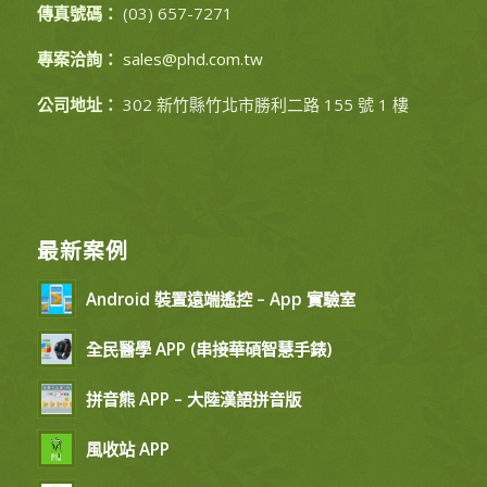
傳真號碼：
(03) 657-7271
專案洽詢：
sales@phd.com.tw
公司地址：
302 新竹縣竹北市勝利二路 155 號 1 樓
最新案例
Android 裝置遠端遙控 – App 實驗室
全民醫學 APP (串接華碩智慧手錶)
拼音熊 APP – 大陸漢語拼音版
風收站 APP