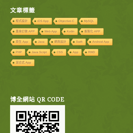
文章標籤
程式設計
iOS App
Objective-C
MySQL
量身訂做 APP
Web App
Kotlin
客製化 APP
原生 App
Java
網頁設計
Swift
Android App
PHP
Java Script
CSS
App
RWD
混合式 App
博全網站 QR CODE