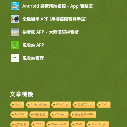
Android 裝置遠端遙控 – App 實驗室
全民醫學 APP (串接華碩智慧手錶)
拼音熊 APP – 大陸漢語拼音版
風收站 APP
風收站管理
文章標籤
Swift
Android App
Web App
混合式 App
PHP
MySQL
網頁設計
iOS App
量身訂做 APP
程式設計
CSS
Objective-C
RWD
Java Script