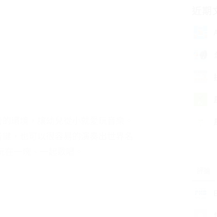
近期
無廣告的環境，讓幼兒從小就愛玩音樂。
琴單音鍵，也可以很容易的演奏出世界名
和樂玩在一塊、一起歌唱。
評論