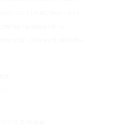
吳先生，您好！ 已收到您的留言，明日上...
我們想開發一套服務舊客戶的 app
謝謝您的留言，我們將會有專人與您聯繫�...
彙整
EBOOK 粉絲專頁