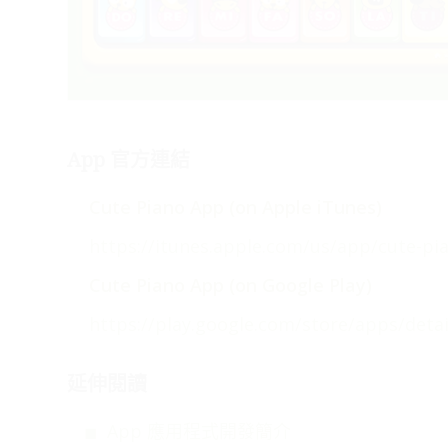
氣．夢想起飛」
App 官方連結
Cute Piano App (on Apple iTunes)
https://itunes.apple.com/us/app/cute-pi
Cute Piano App (on Google Play)
https://play.google.com/store/apps/deta
延伸閱讀
App 應用程式開發簡介