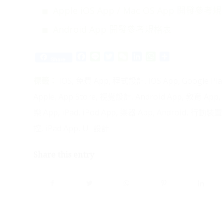
Apple iOS App / Mac OS App 開發參
Android App 開發參考規格表
Facebook
Line
Twitter
WeChat
LinkedIn
WhatsApp
Share
Share
標籤：
iOS
,
免費 App
,
程式設計
,
iOS App
,
Google Pla
Apple
,
App Store
,
視覺設計
,
Android App
,
教育 App
樂 App
,
iPad
,
iPod App
,
樂器 App
,
Android
,
行動裝置
控
,
iPad App
,
UI 設計
Share this entry