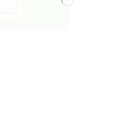
ano/id947268850
ils?id=tw.com.phd.doremi