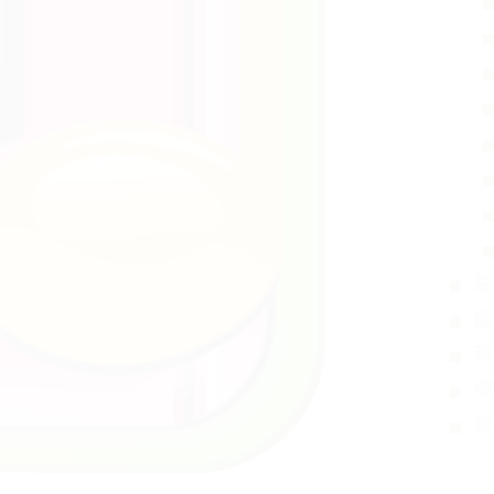
最
最
科
網
資