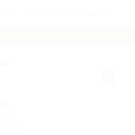
與文章
合作客戶
知識庫
聯絡我們
文章
/
案例集錦
/
APP 案例
/
Cute Piano 可愛小鋼琴 APP
搜尋
分類
例集錦
(93)
精選案例
(15)