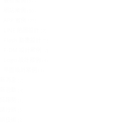
最新案例
(37)
網站案例
(60)
APP 案例
(23)
LINE 貼圖設計
(2)
Flash 動畫設計
(5)
E-DM 設計案例
(2)
Logo 設計案例
(4)
平面設計案例
(3)
新消息
(2)
新活動
(4)
技趨勢
(1)
路行銷
(5)
訊技術
(2)