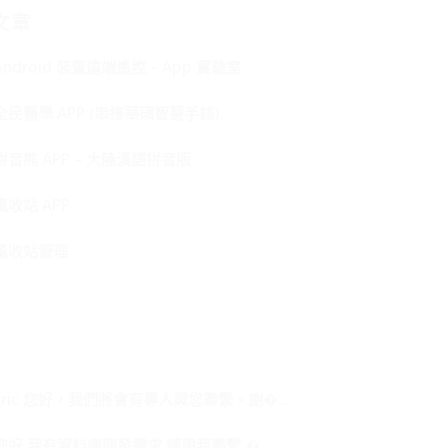
文章
Android 裝置遠端遙控 – App 實驗室
全民醫學 APP (串接華碩智慧手錶)
拼音熊 APP – 大陸漢語拼音版
風收站 APP
風收站管理
Eric 您好，我們將會有專人與您聯繫。謝�...
您好 我有資料庫開發需求 請與我聯繫 �...