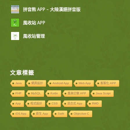
拼音熊 APP – 大陸漢語拼音版
風收站 APP
風收站管理
文章標籤
Java
網頁設計
Android App
Web App
客製化 APP
PHP
MySQL
Kotlin
量身訂做 APP
Java Script
App
程式設計
CSS
混合式 App
RWD
iOS App
原生 App
Swift
Objective-C