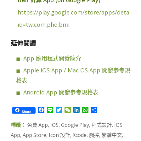
BMI 計算 App (on Google Play)
https://play.google.com/store/apps/details?
id=tw.com.phd.bmi
延伸閱讀
App 應用程式開發簡介
Apple iOS App / Mac OS App 開發參考規
格表
Android App 開發參考規格表
Facebook
Line
Twitter
WeChat
LinkedIn
WhatsApp
Share
Share
標籤：
免費 App
,
iOS
,
Google Play
,
程式設計
,
iOS
App
,
App Store
,
Icon 設計
,
Xcode
,
觸控
,
繁體中文
,